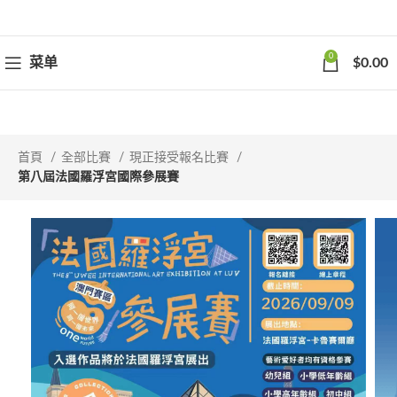
0
菜单
$
0.00
首頁
全部比賽
現正接受報名比賽
第八屆法國羅浮宮國際參展賽