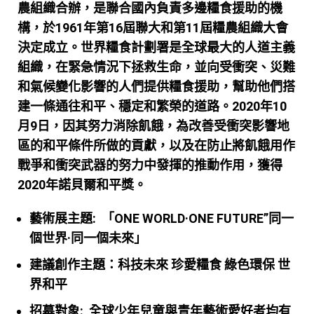
農組織合辦，是聯合國內負責多邊糧
食援助的機
構，於1961年第16屆聯大和第11屆糧農組織大會
決定成立。世界糧食計
劃署是全球最大的人道主義
組織，在緊急情況下拯救生命，並向受衝突、災難
和氣候
變化影響的人們提供糧食援助，幫助他們搭
建一條通往和平、穩定和繁榮的道路。
2020年10
月9日，因其努力消除飢餓，為改善受衝突影響地
區的和平條件所做的貢
獻，以及在防止將飢餓用作
戰爭和衝突武器的努力中發揮的推動作用，獲得
2020年諾
貝爾和平獎。
藝術展主題:
「ONE WORLD·ONE FUTURE”同一
個世界·同一個未來」
建議創作主題：科技未來 珍愛糧食 綠色環保 世
界和平
招募對象:
全球少年兒童與青年藝術愛好者均有