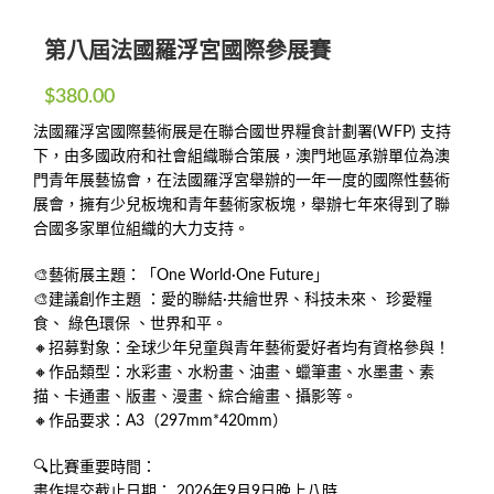
第八屆法國羅浮宮國際參展賽
$
380.00
法國羅浮宮國際藝術展是在聯合國世界糧食計劃署(WFP) 支持
下，由多國政府和社會組織聯合策展，澳門地區承辦單位為澳
門青年展藝協會，在法國羅浮宮舉辦的一年一度的國際性藝術
展會，擁有少兒板塊和青年藝術家板塊，舉辦七年來得到了聯
合國多家單位組織的大力支持。
🎨藝術展主題：「One World·One Future」
🎨建議創作主題 ：愛的聯結·共繪世界、科技未來、 珍愛糧
食、 綠色環保 、世界和平。
🔸招募對象：全球少年兒童與青年藝術愛好者均有資格參與！
🔸作品類型：水彩畫、水粉畫、油畫、蠟筆畫、水墨畫、素
描、卡通畫、版畫、漫畫、綜合繪畫、攝影等。
🔸作品要求：A3（297mm*420mm）
🔍比賽重要時間：
畫作提交截止日期： 2026年9月9日晚上八時