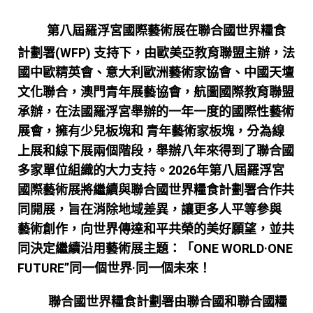
第八屆羅浮宮國際藝術展在聯合國世界糧食
計劃署(WFP) 支持下，由歐美亞教
育聯盟主辦，法
國中歐精英會、意大利歐洲藝術家協會、中國天壇
文化聯合，澳門青
年展藝協會，航圖國際教育聯盟
承辦，在法國羅浮宮舉辦的一年一度的國際性藝術
展
會，擁有少兒板塊和 青年藝術家板塊，分為線
上展和線下展兩個階段，舉辦八年來得
到了聯合國
多家單位組織的大力支持。2026年第八屆羅浮宮
國際藝術展將繼續與聯合
國世界糧食計劃署合作共
同開展，旨在消除地域差異，讓更多人平等參與
藝術創作，
向世界傳達和平共榮的美好願望，並共
同決定繼續沿用藝術展主題：
「ONE WORLD·ONE
FUTURE”同一個世界·同一個未來！
聯合國世界糧食計劃署由聯合國和聯合國糧