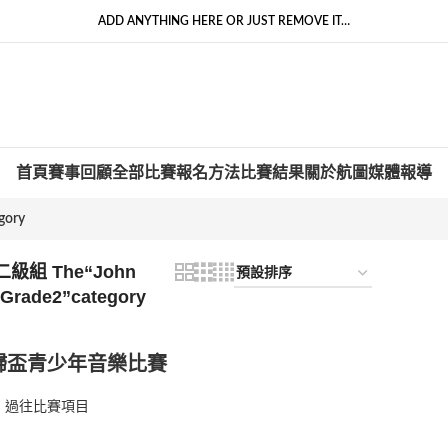
ADD ANYTHING HERE OR JUST REMOVE IT…
首頁
賽事回顧
全部比賽
報名方法
比賽結果
關於航圖
媒體報導
gory
組 The“John
Grade2”category
歸盃青少年音樂比賽
過往比賽項目